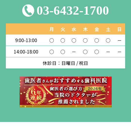
03-6432-1700
月
火
水
木
金
土
日
9:00-13:00
◯
◯
◯
◯
◯
◯
－
14:00-18:00
◯
◯
－
◯
◯
－
－
休診日：日曜日 / 祝日