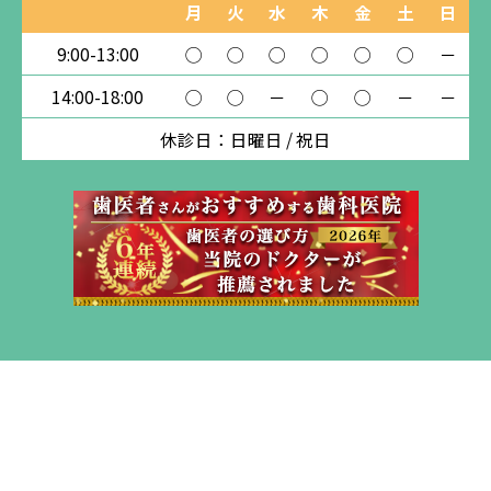
月
火
水
木
金
土
日
9:00-13:00
◯
◯
◯
◯
◯
◯
－
14:00-18:00
◯
◯
－
◯
◯
－
－
休診日：日曜日 / 祝日