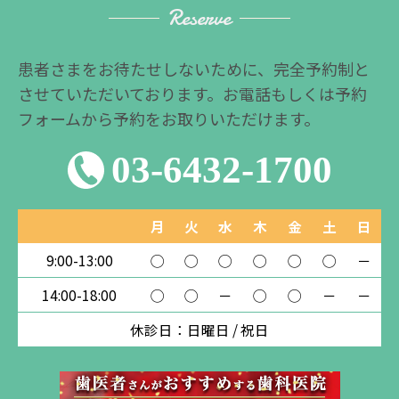
Reserve
患者さまをお待たせしないために、完全予約制と
させていただいております。お電話もしくは予約
フォームから予約をお取りいただけます。
03-6432-1700
月
火
水
木
金
土
日
9:00-13:00
◯
◯
◯
◯
◯
◯
－
14:00-18:00
◯
◯
－
◯
◯
－
－
休診日：日曜日 / 祝日